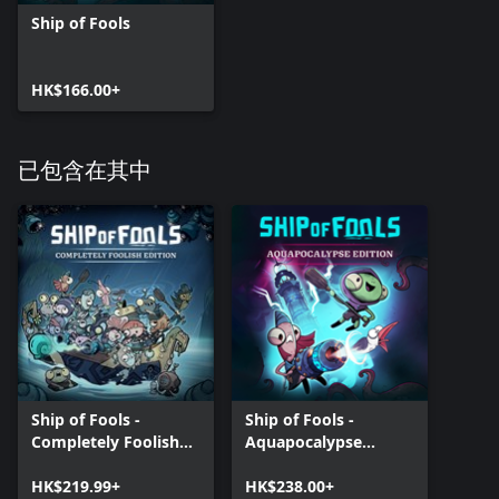
Ship of Fools
HK$166.00+
已包含在其中
Ship of Fools -
Ship of Fools -
Completely Foolish
Aquapocalypse
Edition
Edition
HK$219.99+
HK$238.00+