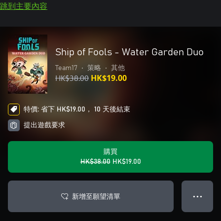
跳到主要內容
Ship of Fools - Water Garden Duo
Team17
•
策略
•
其他
HK$38.00
HK$19.00
特價: 省下 HK$19.00， 10 天後結束
提出遊戲要求
購買
HK$38.00
HK$19.00
新增至願望清單
● ● ●