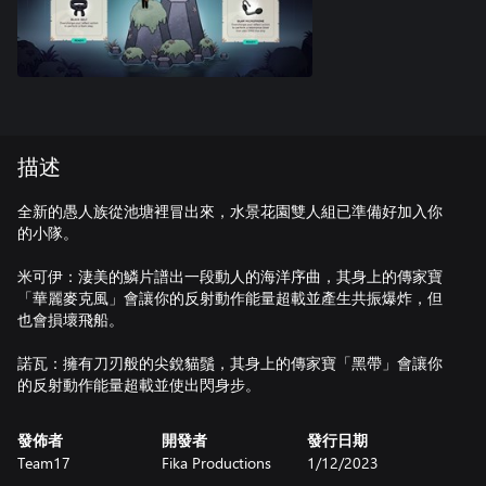
描述
全新的愚人族從池塘裡冒出來，水景花園雙人組已準備好加入你
的小隊。
米可伊：淒美的鱗片譜出一段動人的海洋序曲，其身上的傳家寶
「華麗麥克風」會讓你的反射動作能量超載並產生共振爆炸，但
也會損壞飛船。
諾瓦：擁有刀刃般的尖銳貓鬚，其身上的傳家寶「黑帶」會讓你
的反射動作能量超載並使出閃身步。
發佈者
開發者
發行日期
Team17
Fika Productions
1/12/2023