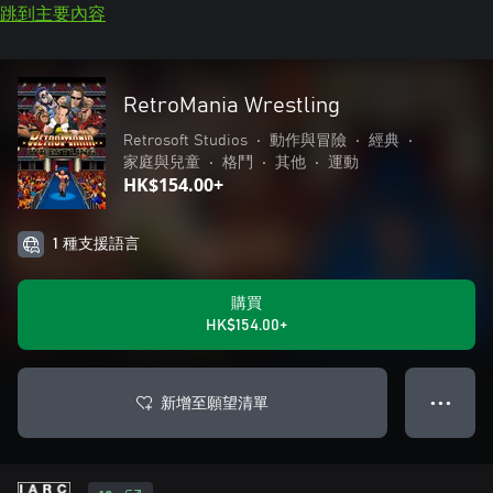
跳到主要內容
RetroMania Wrestling
Retrosoft Studios
•
動作與冒險
•
經典
•
家庭與兒童
•
格鬥
•
其他
•
運動
HK$154.00+
1 種支援語言
購買
HK$154.00+
新增至願望清單
● ● ●