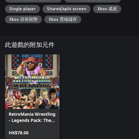
Single player
Shared/split screen
Xbox 成就
Xbox 目前狀態
Xbox 雲端儲存
此遊戲的附加元件
RetroMania Wrestling
- Legends Pack: The
Madness Returns
HK$78.00