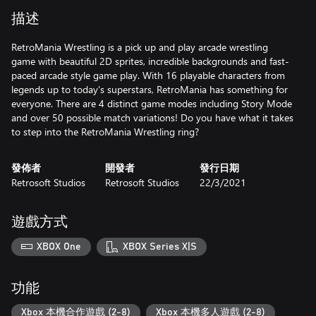
描述
RetroMania Wrestling is a pick up and play arcade wrestling
game with beautiful 2D sprites, incredible backgrounds and fast-
paced arcade style game play. With 16 playable characters from
legends up to today's superstars, RetroMania has something for
everyone. There are 4 distinct game modes including Story Mode
and over 50 possible match variations! Do you have what it takes
to step into the RetroMania Wrestling ring?
發佈者
開發者
發行日期
Retrosoft Studios
Retrosoft Studios
22/3/2021
遊戲方式
XBOX One
XBOX Series X|S
功能
Xbox 本機合作遊戲 (2-8)
Xbox 本機多人遊戲 (2-8)