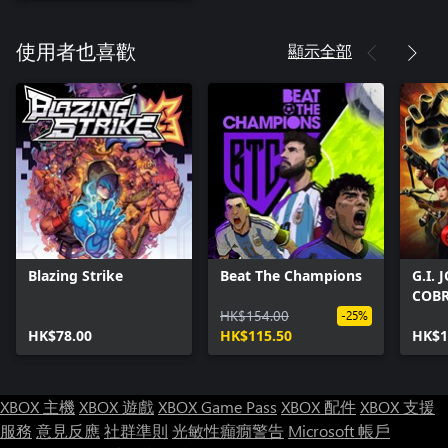
顯示全部
使用者也喜歡
Blazing Strike
Beat The Champions
G.I.
COB
HK$154.00
-25%
HK$78.00
HK$115.50
HK$1
XBOX 主機
XBOX 遊戲
XBOX Game Pass
XBOX 配件
XBOX 支援
服務
意見反應
社群準則
光敏性癲癇警告
Microsoft 帳戶