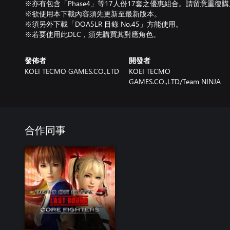
※亦有包含「Phase4」等17人份17套之優惠組合。請留意重復
※欲使用本下載內容須先更新至最新版本。
※須另外下載「DOA5LR 目錄 No.45」方能使用。
※若要使用此DLC，須先購買其對應角色。
發佈者
開發者
KOEI TECMO GAMES.CO.,LTD
KOEI TECMO
GAMES.CO.,LTD/Team NINJA
合作同事