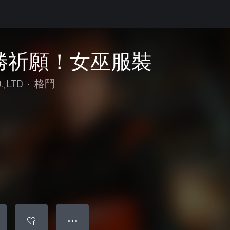
 必勝祈願！女巫服裝
.,LTD
•
格鬥
● ● ●