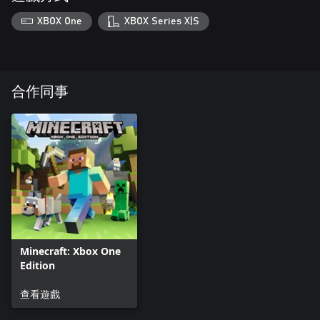
XBOX One
XBOX Series X|S
合作同事
Minecraft: Xbox One
Edition
查看遊戲