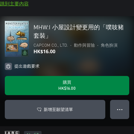
跳到主要內容
MHW:I 小屋設計變更用的「噗吱豬
套裝」
CAPCOM CO., LTD.
•
動作與冒險
•
角色扮演
HK$16.00
提出遊戲要求
購買
HK$16.00
新增至願望清單
● ● ●