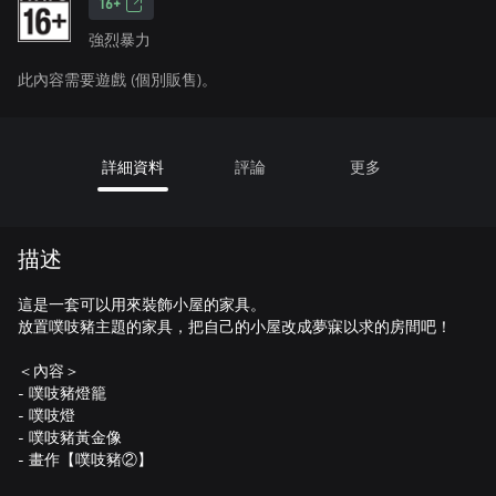
16+
強烈暴力
此內容需要遊戲 (個別販售)。
詳細資料
評論
更多
描述
這是一套可以用來裝飾小屋的家具。
放置噗吱豬主題的家具，把自己的小屋改成夢寐以求的房間吧！
＜內容＞
- 噗吱豬燈籠
- 噗吱燈
- 噗吱豬黃金像
- 畫作【噗吱豬②】