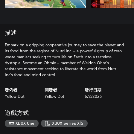
描述
Embark on a gripping cooperative journey to save the planet and
its food from the regime of Nutri Inc. – a powerful group of zero
waste maniacs seeking to turn life on Earth into a tasteless
dystopia. Become an Ohmie – member of Weldon Ohm’s
resistance movement seeking to liberate the world from Nutri
Inc’s food and mind control.
發佈者
開發者
發行日期
Yellow Dot
Yellow Dot
6/2/2025
遊戲方式
XBOX One
XBOX Series X|S