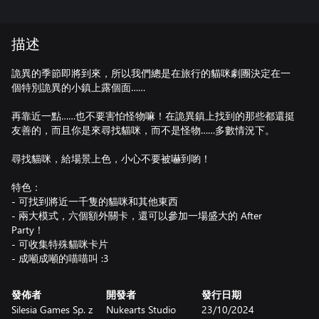
描述
詭異的季節即將到來，所以我們總是在旅行的貓咪劇團決定在一
個特別詭異的小鎮上露個面……
再靠近一點……也不要害怕怪物嘛！在詭異鎮上找到的那些都還挺
友善的，而且你是來尋找貓咪，而不是怪物……多數情況下。
尋找貓咪，給場景上色，小心不要被嚇到喲！
特色：
- 可找到將近一千隻的貓咪和其他東西
- 兩大模式，六個額外關卡，還可以參加一場盛大的 After
Party！
- 可收集特殊貓咪卡片
發佈者
開發者
發行日期
Silesia Games Sp. z
Nukearts Studio
23/10/2024