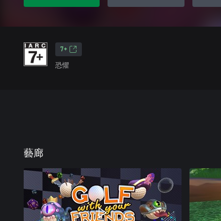
7+
恐懼
藝廊