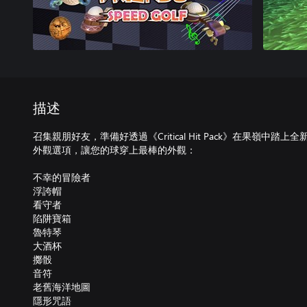
描述
召集親朋好友，準備好透過《Critical Hit Pack》在果嶺中
外觀選項，讓您的球穿上最棒的外觀：
不幸的冒險者
浮誇帽
看守者
陷阱寶箱
魯特琴
大酒杯
擲骰
音符
老舊海洋地圖
隱形咒語