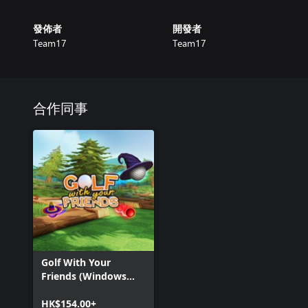
發佈者
開發者
Team17
Team17
合作同事
Golf With Your
Friends (Windows
Version)
HK$154.00+