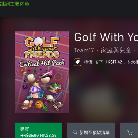
跳到主要內容
Golf With Yo
Team17
•
家庭與兒童
•
特價: 省下 HK$17.42， 6 
購買
新增至願望清單
HK$26.00
HK$8.58