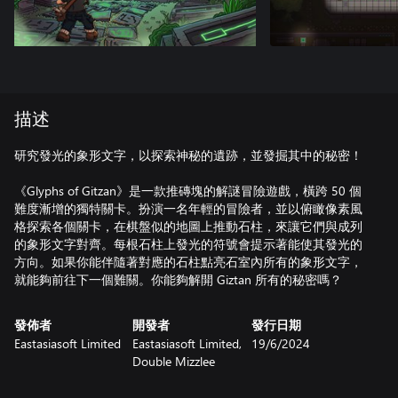
描述
研究發光的象形文字，以探索神秘的遺跡，並發掘其中的秘密！
《Glyphs of Gitzan》是一款推磚塊的解謎冒險遊戲，橫跨 50 個
難度漸增的獨特關卡。扮演一名年輕的冒險者，並以俯瞰像素風
格探索各個關卡，在棋盤似的地圖上推動石柱，來讓它們與成列
的象形文字對齊。每根石柱上發光的符號會提示著能使其發光的
方向。如果你能伴隨著對應的石柱點亮石室內所有的象形文字，
就能夠前往下一個難關。你能夠解開 Giztan 所有的秘密嗎？
發佈者
開發者
發行日期
Eastasiasoft Limited
Eastasiasoft Limited,
19/6/2024
Double Mizzlee