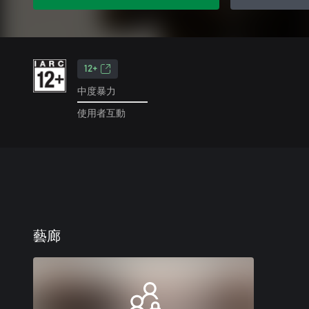
12+
中度暴力
使用者互動
藝廊