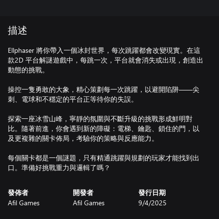
描述
Ellphaser 將你帶入一個冰封世界，每次跳躍都會改變現實。在這
款2D 平台解謎遊戲中，每跳一次，平台就會消失或出現，創造出
動態的挑戰。
操控一隻勇敢的大象，精心策劃每一次跳躍，以避開陷阱——尖
刺、電球和不穩定的平台正等待你的失誤。
探索一座冰雪山峰，寧靜的氛圍與不斷升級的挑戰形成鮮明對
比。隨著前進，你會遇到新的障礙：電梯、鑰匙、鎖住的門，以
及更複雜的關卡佈局，考驗你的策略與反應能力。
每個關卡都是一個謎題，只有精通跳躍與規劃的玩家才能找到出
口。準備好挑戰重力與邏輯了嗎？
發佈者
開發者
發行日期
Afil Games
Afil Games
9/4/2025