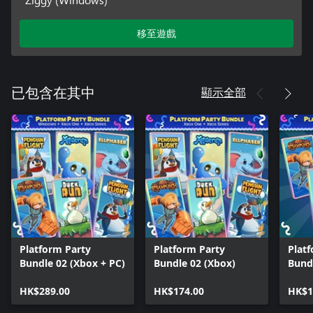
移至遊戲
顯示全部
已包含在其中
Platform Party
Platform Party
Plat
Bundle 02 (Xbox + PC)
Bundle 02 (Xbox)
Bund
HK$289.00
HK$174.00
HK$1