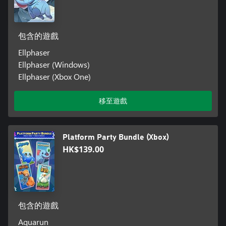
包含的遊戲
Ellphaser
Ellphaser (Windows)
Ellphaser (Xbox One)
移至遊戲
Platform Party Bundle (Xbox)
HK$139.00
包含的遊戲
Aquarun