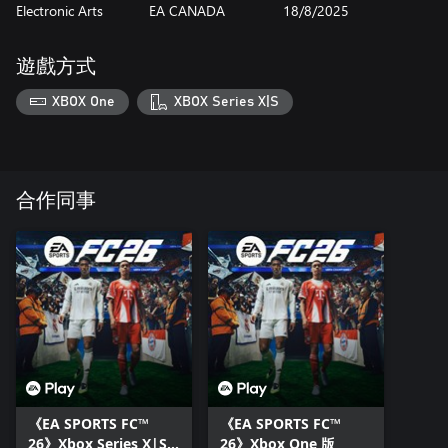
Electronic Arts
EA CANADA
18/8/2025
遊戲方式
XBOX One
XBOX Series X|S
合作同事
《EA SPORTS FC™
《EA SPORTS FC™
26》Xbox Series X|S
26》Xbox One 版