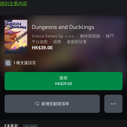
跳到主要內容
Dungeons and Ducklings
Silesia Games Sp. z o.o.
•
動作與冒險
•
格鬥
•
平台遊戲
•
經典
•
家庭與兒童
HK$39.00
1 種支援語言
購買
HK$39.00
新增至願望清單
● ● ●