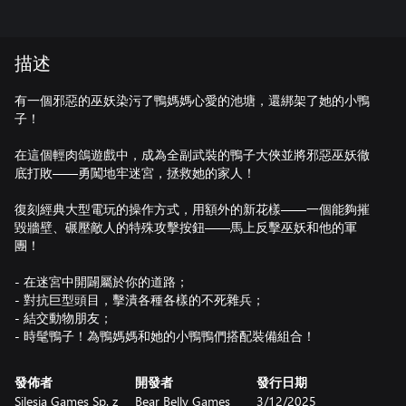
描述
有一個邪惡的巫妖染污了鴨媽媽心愛的池塘，還綁架了她的小鴨
子！
在這個輕肉鴿遊戲中，成為全副武裝的鴨子大俠並將邪惡巫妖徹
底打敗——勇闖地牢迷宮，拯救她的家人！
復刻經典大型電玩的操作方式，用額外的新花樣——一個能夠摧
毀牆壁、碾壓敵人的特殊攻擊按鈕——馬上反擊巫妖和他的軍
團！
- 在迷宮中開闢屬於你的道路；
- 對抗巨型頭目，擊潰各種各樣的不死雜兵；
- 結交動物朋友；
- 時髦鴨子！為鴨媽媽和她的小鴨鴨們搭配裝備組合！
發佈者
開發者
發行日期
Silesia Games Sp. z
Bear Belly Games
3/12/2025