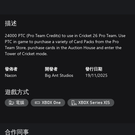
描述
24000 PTC (Pro Team Credits) to use in Cricket 26 Pro Team. Use
PTC in game to purchase a variety of Card Packs from the Pro
Team Store, purchase cards in the Auction House and enter the
發佈者
開發者
發行日期
Nacon
Big Ant Studios
19/11/2025
遊戲方式
電腦
XBOX One
XBOX Series X|S
合作同事