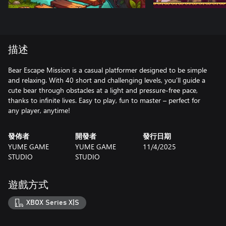
描述
Bear Escape Mission is a casual platformer designed to be simple
and relaxing. With 40 short and challenging levels, you’ll guide a
cute bear through obstacles at a light and pressure-free pace,
thanks to infinite lives. Easy to play, fun to master – perfect for
any player, anytime!
發佈者
開發者
發行日期
YUME GAME
YUME GAME
11/4/2025
STUDIO
STUDIO
遊戲方式
XBOX Series X|S