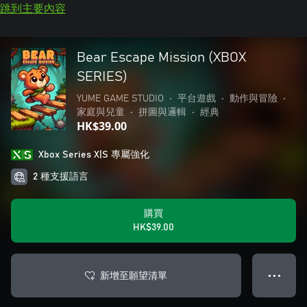
跳到主要內容
Bear Escape Mission (XBOX
SERIES)
YUME GAME STUDIO
•
平台遊戲
•
動作與冒險
•
家庭與兒童
•
拼圖與邏輯
•
經典
HK$39.00
Xbox Series X|S 專屬強化
2 種支援語言
購買
HK$39.00
新增至願望清單
● ● ●