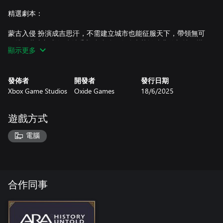
精選劇本：
蒙古入侵 扮演成吉思汗，不需建立城市也能征服天下，帶領無可
阻擋的蒙古部隊如騎射手與破牆兵，在強大札撒法典的加持下橫
顯示更多
掃戰場。或者化身俄國的凱薩琳大帝，策略性地部署騎士與防禦
工事，抵禦蒙古人步步進逼。
發佈者
開發者
發行日期
青銅時代崩潰 引領你的文明度過西元前 1200 年的神秘混亂，在
Xbox Game Studios
Oxide Games
18/6/2025
乾旱、掠奪與災難中挺過社會崩解。運用擴展的青銅時代科技
樹，派出皇家哨兵、投石兵與海上掠奪者等獨特單位，讓子民在
混亂中生存下來。
遊戲方式
歧路上的歐洲 在資源豐富、快速變遷的啟蒙時代歐洲中領航，率
電腦
領像是凱撒或亞歷山大大帝這樣的傳奇領袖。你擁有完整的文藝
復興時代基礎建設，但只能使用該時代的高階單位，得在歷史劇
變中謹慎制定戰略。
美洲擴張 面對18世紀美洲的鮮明對比。選擇擁有歐洲技術但基礎
合作同事
建設貧乏的殖民者，或像切羅基這樣擁有高效率游擊部隊的原住
民國家，從一開始就擁有戰略優勢。在長遠發展與即時戰術需求
之間取得平衡。