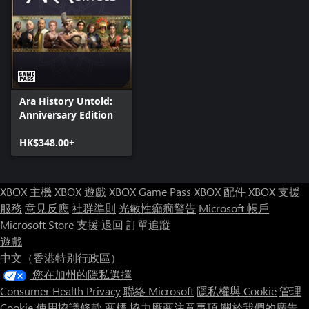
大陸衝突 在極度真實的世界地圖中挑戰你的適應力與創新力，重
現西元前3000年的嚴重資源不均。像凱撒與聖女貞德這些歷史人
物必須克服嚴重短缺，你的戰略頭腦將備受考驗。
群島劇本 管理彼此孤立且資源差異極大的島嶼文化，強調外交與
策略性貿易。單靠軍力是活不下去的——資源管理與外交智慧缺
一不可。
Ara History Untold:
Anniversary Edition
最後倖存者（羅馬 vs 帝國中國） 在資源有限的小型戰場上，兩
大古代帝國上演激烈對決！為馬匹等關鍵資源而戰，在猛烈進攻
HK$348.00+
與精明節用之間取得平衡，成為最終倖存者。
Terra 重新想像地球：各大陸以嶄新方式相連，而北美的馬從未滅
XBOX 主機
XBOX 遊戲
XBOX Game Pass
XBOX 配件
XBOX 支援
絕。探索誇張的 Mega Britain 及茂盛的非洲，從新石器晚期開始
做出迅速而關鍵的戰略決策，改寫人類歷史。
服務
意見反應
社群準則
光敏性癲癇警告
Microsoft 帳戶
Microsoft Store 支援
退回
訂單追蹤
在 Ara: History Untold – Untold Scenarios DLC 中打造全新歷史，
遊戲
迎戰空前的策略挑戰，重寫過去——甚至想像截然不同的未來。
中文（香港特別行政區）
您在加州的隱私選擇
Consumer Health Privacy
聯絡 Microsoft
隱私權與 Cookie
管理
Cookie
使用協議條款
商標
協力廠商注意事項
關於我們的廣告