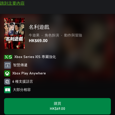
跳到主要內容
名利遊戲
牛遊果
•
角色扮演
•
動作與冒險
HK$69.00
Xbox Series X|S 專屬強化
智慧傳遞
Xbox Play Anywhere
6 種支援語言
大部分相容
購買
HK$69.00