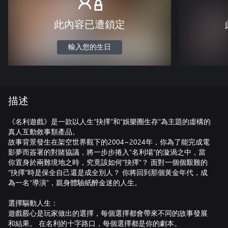
此內容已遭鎖定
輸入您的生日
描述
《名利遊戲》是一款以人生“抉擇”和“娛樂圈生存“為主題的虛構的
真人互動敘事類產品。
故事背景發生在架空世界觀下的2004~2024年，你為了能完成電
影夢而簽署的對賭協議，將一步步捲入“名利場”的漩渦之中，當
你置身於兩難境地之時，究竟該如何“抉擇”？ 面對一個個艱難的
“抉擇”時是保全自己還是成全別人？ 你將回到那個黃金年代，成
為一名“導演”，親身體驗紙醉金迷的人生。
選擇驅動人生：
遊戲覈心是玩家做出的選擇，每個選擇都會帶來不同的故事發展
和結果。 在名利的十字路口，每個選擇都是你的劇本。