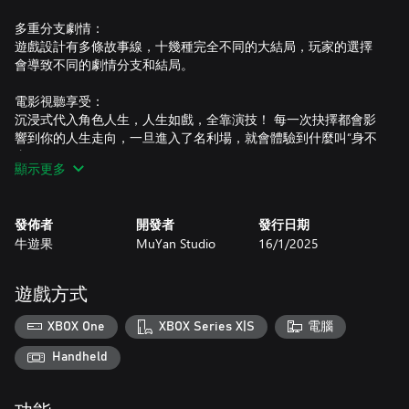
多重分支劇情：
遊戲設計有多條故事線，十幾種完全不同的大結局，玩家的選擇
會導致不同的劇情分支和結局。
電影視聽享受：
沉浸式代入角色人生，人生如戲，全靠演技！ 每一次抉擇都會影
響到你的人生走向，一旦進入了名利場，就會體驗到什麼叫“身不
由己”
顯示更多
深度情感共鳴：
遊戲專注於創造情感深刻的故事和角色，提供玩家深入的情感參
發佈者
開發者
發行日期
與和體驗跌宕起伏的人生故事，沉浸式體驗作為“導演”的快樂和
牛遊果
MuYan Studio
16/1/2025
有時代性的黃金十年
遊戲方式
XBOX One
XBOX Series X|S
電腦
Handheld