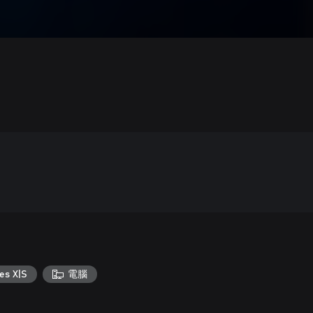
es X|S
電腦