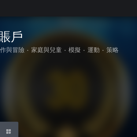
費賬戶
作與冒險
•
家庭與兒童
•
模擬
•
運動
•
策略