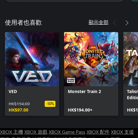
顯示全部
使用者也喜歡
VED
Monster Train 2
Talis
Editi
HK$194.00
-50%
HK$97.00
HK$194.00+
HK$1
XBOX 主機
XBOX 遊戲
XBOX Game Pass
XBOX 配件
XBOX 支援