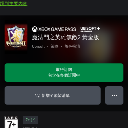
跳到主要內容
魔法門之英雄無敵2 黃金版
Ubisoft
•
策略
•
角色扮演
取得訂閱
包含在多個訂閱中
新增至願望清單
● ● ●
7+