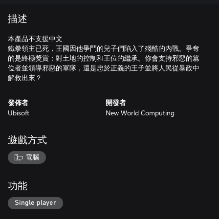
描述
本產品不支援中文
鐵拳領主已死，王國因他爭鬥的兒子們陷入了殘酷的內戰。爭奪
的是終極獎賞：對土地的控制和王位的繼承。你會支持邪惡的篡
位者並領導邪惡的軍隊，還是忠於正義的王子並將人民從暴政中
解救出來？
發佈者
開發者
Ubisoft
New World Computing
遊戲方式
電腦
功能
Single player