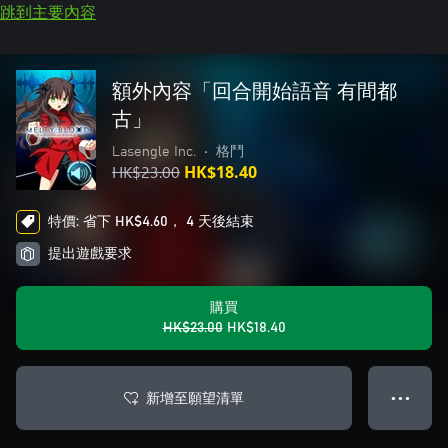
跳到主要內容
額外內容「回合開始語音 有間都
古」
Lasengle Inc.
•
格鬥
HK$23.00
HK$18.40
特價: 省下 HK$4.60， 4 天後結束
提出遊戲要求
購買
HK$23.00
HK$18.40
新增至願望清單
● ● ●