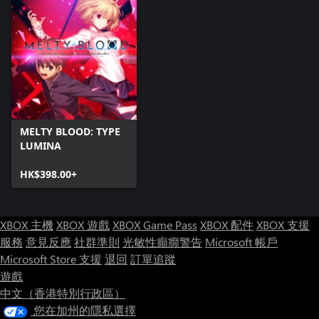
MELTY BLOOD: TYPE
LUMINA
HK$398.00+
XBOX 主機
XBOX 遊戲
XBOX Game Pass
XBOX 配件
XBOX 支援
服務
意見反應
社群準則
光敏性癲癇警告
Microsoft 帳戶
Microsoft Store 支援
退回
訂單追蹤
遊戲
中文（香港特別行政區）
您在加州的隱私選擇