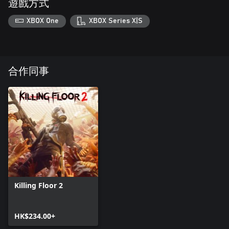
遊戲方式
XBOX One
XBOX Series X|S
合作同事
Killing Floor 2
HK$234.00+