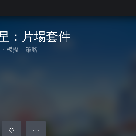
星：片場套件
•
模擬
•
策略
● ● ●