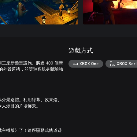
遊戲方式
座新遊樂設施、將近 400 個新
XBOX One
XBOX Seri
極的外景巡禮，並讓遊客親身體驗強
與外景巡禮。利用綠幕、效果燈、
令人炫目的片場佈景。
戲主機版》了！這座驅動式軌道遊