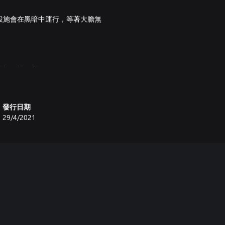
。
設施會在黑暗中運行，等著大膽無
拍攝現場一樣。
發行日期
29/4/2021