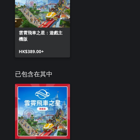
雲霄飛車之星：遊戲主
機版
HK$389.00+
已包含在其中