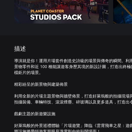
描述
導演就是你！運用片場套件創造史詩級的場景與傳奇的瞬間。利用三
景物零件和近 100 種能讓遊客身歷其境的新設計圖，打造出終
檔鉅片的場景。
精彩紛呈的新景物與建築佈景
利用全新的片場主題景物與牆壁佈景，打造好萊塢般的拍攝現場
拍攝裝備、車輛特技、滾滾煙塵、碎玻璃以及更多道具，打造出
戲劇主題的新遊樂設施
好萊塢般的外景巡禮體驗「片場遊覽」降臨《雲霄飛車之星：遊
樂設施將帶領遊客親眼見識電影中的壯闊場面！