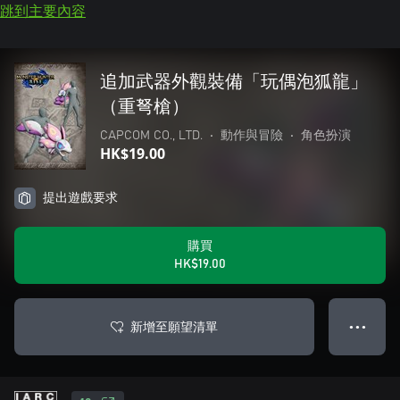
跳到主要內容
追加武器外觀裝備「玩偶泡狐龍」
（重弩槍）
CAPCOM CO., LTD.
•
動作與冒險
•
角色扮演
HK$19.00
提出遊戲要求
購買
HK$19.00
新增至願望清單
● ● ●