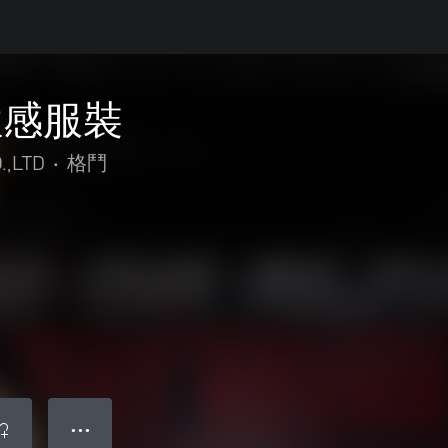
性感服裝
.,LTD
•
格鬥
● ● ●