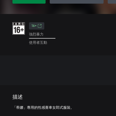
16+
強烈暴力
使用者互動
描述
「蒂娜」專用的性感賽車女郎式服裝。