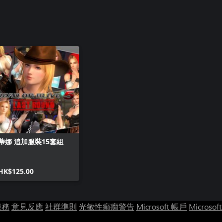
蒂娜 追加服裝15套組
HK$125.00
服務
意見反應
社群準則
光敏性癲癇警告
Microsoft 帳戶
Microsof