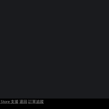
t Store 支援
退回
訂單追蹤