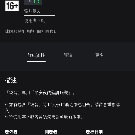
16+
強烈暴力
使用者互動
此內容需要遊戲 (個別販售)。
詳細資料
評論
更多
描述
「綾音」專用『平安夜的聖誕服裝』。
※亦有包含「綾音」等12人份12套之優惠組合。請留意重複購
入。
※欲使用本下載內容須先更新至最新版本。
發佈者
開發者
發行日期