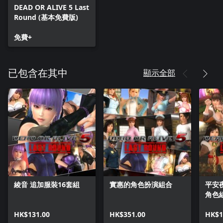
DEAD OR ALIVE 5 Last
Round (基本免費版)
免費+
顯示全部
已包含在其中
綾音 追加服裝16套組
實惠的角色扮演組合
平安
角色
HK$131.00
HK$351.00
HK$1