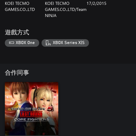
KOEI TECMO
KOEI TECMO
17/2/2015
GAMES.CO.,LTD
GAMES.CO.,LTD/Team
NINJA
遊戲方式
XBOX One
XBOX Series X|S
合作同事