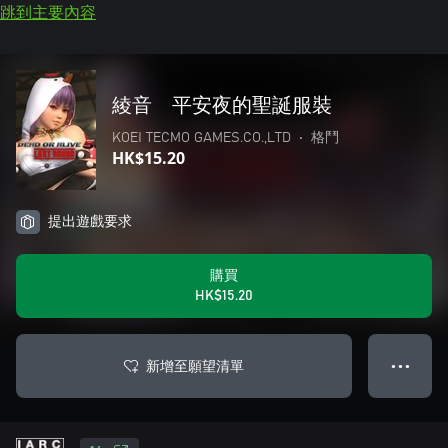
跳到主要內容
綾音 平安夜的聖誕服裝
KOEI TECMO GAMES.CO.,LTD
•
格鬥
HK$15.20
提出遊戲要求
購買
HK$15.20
新增至願望清單
● ● ●