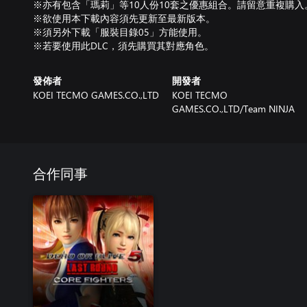
※亦有包含「瑪莉」等10人份10套之優惠組合。請留意重複購入
※欲使用本下載內容須先更新至最新版本。
※須另外下載「服裝目錄05」方能使用。
※若要使用此DLC，須先購買其對應角色。
發佈者
開發者
KOEI TECMO GAMES.CO.,LTD
KOEI TECMO
GAMES.CO.,LTD/Team NINJA
合作同事