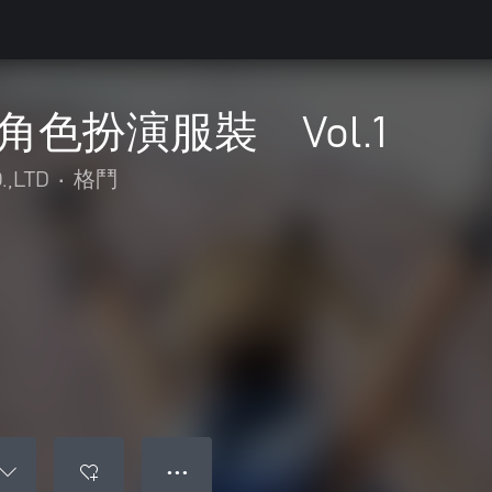
A角色扮演服裝 Vol.1
.,LTD
•
格鬥
● ● ●