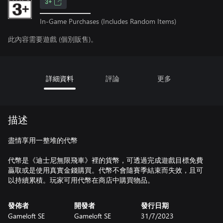
3+
In-Game Purchases (Includes Random Items)
此內容需要遊戲 (個別販售)。
詳細資料
評論
更多
描述
盡情享用一整堆的代幣
代幣是《迪士尼無限飛車》裡的貨幣，可透過完成遊戲目標免費
贏取或是使用真實金錢購買。代幣不會隨賽季結束而失效，且可
以持續累積。玩家可用代幣在商店中購買物品。
發佈者
開發者
發行日期
Gameloft SE
Gameloft SE
31/7/2023