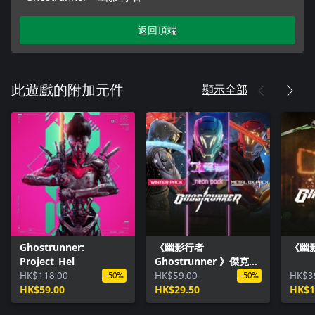
返回頂端
顯示全部
此遊戲的附加元件
Ghostrunner:
《幽影行者
《幽
Project_Hel
Ghostrunner 》傑克同
HK$118.00
捆包
HK$59.00
HK$3
-50%
-50%
HK$59.00
HK$29.50
HK$1