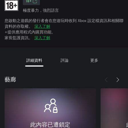
18+
極度暴力，強烈語言
您啟動之遊戲的發行者會在您遊玩時收到 Xbox 設定檔資訊和相關聯
資料的存取權。
深入了解
+提供應用程式內購買功能。
家長監護資訊。
深入了解
詳細資料
評論
更多
藝廊
此內容已遭鎖定