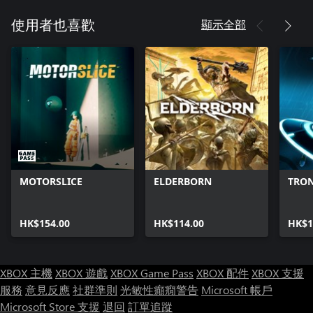
顯示全部
使用者也喜歡
MOTORSLICE
ELDERBORN
TRON
HK$154.00
HK$114.00
HK$1
XBOX 主機
XBOX 遊戲
XBOX Game Pass
XBOX 配件
XBOX 支援
服務
意見反應
社群準則
光敏性癲癇警告
Microsoft 帳戶
Microsoft Store 支援
退回
訂單追蹤