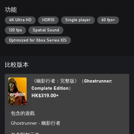
功能
4K Ultra HD
HDR10
Single player
60 fps+
120 fps
Spatial Sound
Optimized for Xbox Series X|S
比較版本
《幽影行者：完整版》（Ghostrunner:
Complete Edition）
HK$319.00+
包含的遊戲
Ghostrunner - 幽影行者