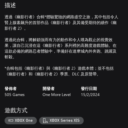
描述
透過《幽影行者》合輯*體驗驚險的網路虛空之旅，其中包括令人
腎上腺素飆升的首部作品《幽影行者》及其備受期待的續作《幽
影行者 2》。
透過此合輯，將解鎖強而有力的動作和令人嘆為觀止的視覺效
果，讓自己沉浸在這《幽影行者》系列裡的高難度遊戲體驗。在
這款必備的網路忍者體驗中，準備好在達摩城內外奔跑、跳躍及
斬殺。
*合輯包括《幽影行者》與《幽影行者 2》遊戲本體；並不包括
《幽影行者》和《幽影行者 2》季票、DLC 及原聲帶。
發佈者
開發者
發行日期
505 Games
One More Level
15/2/2024
遊戲方式
XBOX One
XBOX Series X|S