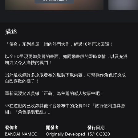
描述
「傳奇」系列首屈一指的熱門大作，經過10年再次回歸！
以全HD呈現更加美麗的畫面、如同動畫般的即時劇情，以及充滿
魄力又令人痛快的戰鬥！
另外還收錄許多原版發布的服裝下載內容，可幫操作角色打扮成
自己喜歡的樣子！
重新沉浸於以貫徹「正義」為主題的感人故事中吧！
※在遊戲內已收錄其他平台發布中的免費DLC『旅行便利道具套
組』『角色換裝套組』。
發佈者
開發者
發行日期
BANDAI NAMCO
Originally Developed
15/10/2020