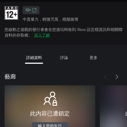
12+
中度暴力，輕微咒罵，模擬賭博
您啟動之遊戲的發行者會在您遊玩時收到 Xbox 設定檔資訊和相關聯
資料的存取權。
深入了解
詳細資料
評論
更多
藝廊
此內容已遭鎖定
輸入您的生日