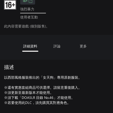
16+
強烈暴力
使用者互動
此內容需要遊戲 (個別販售)。
詳細資料
評論
更多
描述
以西部風格服裝推出的「女天狗」專用原創服裝。
※還有實惠套組商品可供選擇。請留意重復購入。
※須更新至最新版本才能使用。
※須下載「DOA5LR 目錄 No.46」才能使用。
※若要使用此DLC，須先購買其對應角色。