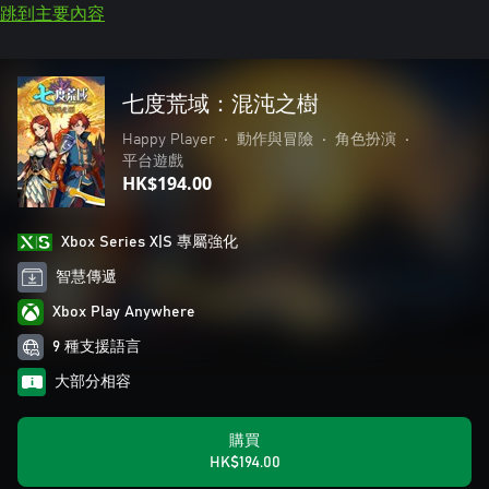
跳到主要內容
七度荒域：混沌之樹
Happy Player
•
動作與冒險
•
角色扮演
•
平台遊戲
HK$194.00
Xbox Series X|S 專屬強化
智慧傳遞
Xbox Play Anywhere
9 種支援語言
大部分相容
購買
HK$194.00