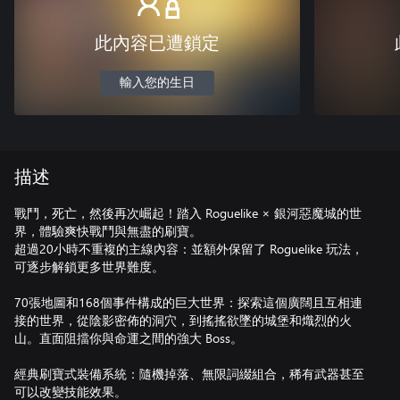
此內容已遭鎖定
輸入您的生日
描述
戰鬥，死亡，然後再次崛起！踏入 Roguelike × 銀河惡魔城的世
界，體驗爽快戰鬥與無盡的刷寶。
超過20小時不重複的主線內容：並額外保留了 Roguelike 玩法，
可逐步解鎖更多世界難度。
70張地圖和168個事件構成的巨大世界：探索這個廣闊且互相連
接的世界，從陰影密佈的洞穴，到搖搖欲墜的城堡和熾烈的火
山。直面阻擋你與命運之間的強大 Boss。
經典刷寶式裝備系統：隨機掉落、無限詞綴組合，稀有武器甚至
可以改變技能效果。