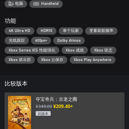
注意力、还可以解除敌人的武装和进行攻击。而鞭子并不仅仅是
电脑
Handheld
一件武器，也是他在环境中穿梭的宝贵工具。你能利用鞭子越过
毫无防备的巡逻队并攀爬峭壁、顺利前行，穿越这个令人惊叹的
世界。你与敌人的斗争与解开谜团的过程中结合了潜行渗透、紧
功能
张刺激的近战格斗与火力对抗。
4K Ultra HD
HDR10
单个玩家
变量刷新频率
探索精神
光线跟踪
60fps+
Dolby Atmos
在这款游戏中，你将能体验到线性、叙事驱动的游戏内容和开放
地图的精彩融合。释放你内心的探险精神，探索一个充满神秘的
Xbox Series X|S 性能强化
Xbox 成就
Xbox 状态
世界，其中隐藏着迷人的秘密、致命的陷阱以及棘手的谜题。每
个角落都有可能隐藏下一个谜团的片段——或是蛇。为什么偏偏
Xbox 俱乐部
Xbox 云保存
Xbox Play Anywhere
是蛇呢？
比较版本
夺宝奇兵：古老之圈
¥349.00
¥209.40+
此版本