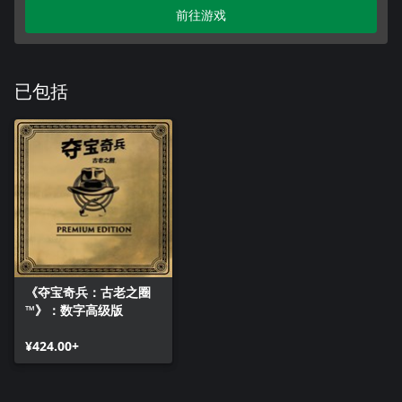
前往游戏
已包括
《夺宝奇兵：古老之圈
™》：数字高级版
¥424.00+