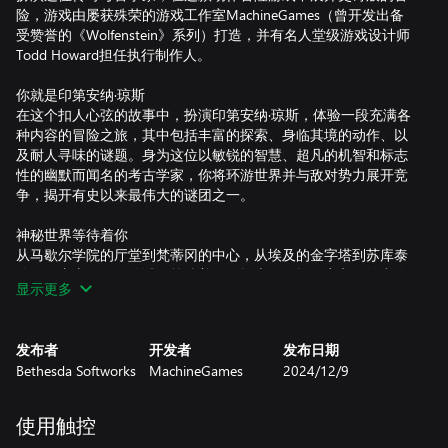
险，游戏由屡获殊荣的游戏工作室MachineGames（曾开发出备
受赞誉的《Wolfenstein》系列）打造，并有名人堂级游戏设计师
Todd Howard担任执行制作人。
你就是印第安纳·琼斯
在这个扣人心弦的故事中，扮演印第安纳·琼斯，体验一段充满各
种内容的冒险之旅，其中包括丰富的探索、身临其境的动作、以
及耐人寻味的谜题。身为这位以敏锐的智慧、超凡的机智和标志
性的幽默而闻名的考古学家，你将环游世界并与敌对势力展开竞
争，揭开有史以来最伟大的谜团之一。
神秘世界等待着你
从马歇尔学院的厅堂到梵蒂冈的中心，从埃及的金字塔到苏库泰
的沉没寺庙，无尽的谜团等待着你的探索。一场深夜入侵的突发
显示更多
事件让你与一位神秘巨人发生了冲突，故事由此展开，你决定出
发前去揭开这次看似不起眼的物品盗窃事件背后的震撼秘密。你
将与各色角色互动，一边建立新的联盟，一边遭遇熟悉的敌人，
发布者
开发者
发布日期
同时还要以巧思和智慧解开古老谜题，并全力从激烈冲突中生存
Bethesda Softworks
MachineGames
2024/12/9
下来。
标志性长鞭动作
使用触控
印第安纳的标志性长鞭仍然是他装备的核心，不仅可以用于分散