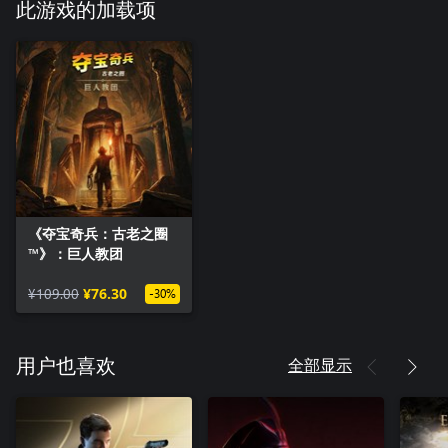
此游戏的加载项
《夺宝奇兵：古老之圈
™》：巨人教团
¥109.00
¥76.30
-30%
全部显示
用户也喜欢