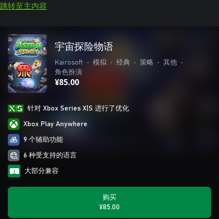
跳转至主内容
宇宙探险物语
Kairosoft
•
模拟
•
经典
•
策略
•
其他
•
角色扮演
¥85.00
针对 Xbox Series X|S 进行了优化
Xbox Play Anywhere
9 个辅助功能
6 种受支持的语言
大部分兼容
购买
¥85.00