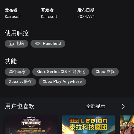
发布者
开发者
发布日期
Kairosoft
Kairosoft
2024/7/4
使用触控
电脑
Handheld
功能
单个玩家
Xbox Series X|S 性能强化
Xbox 成就
Xbox 云保存
Xbox Play Anywhere
全部显示
用户也喜欢