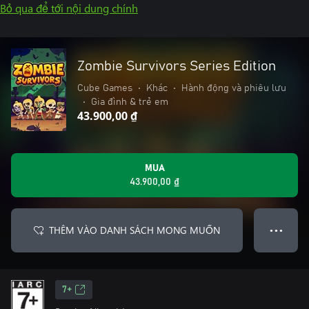
Bỏ qua để tới nội dung chính
Zombie Survivors Series Edition
Cube Games
•
Khác
•
Hành động và phiêu lưu
•
Gia đình & trẻ em
43.900,00 ₫
MUA
43.900,00 ₫
THÊM VÀO DANH SÁCH MONG MUỐN
● ● ●
7+