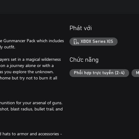
Phát với
he Gunmancer Pack which includes
XBOX Series X|S
y outfit.
ayers set in a magical wilderness
Chức năng
on a journey alone or with a
t as you explore the unknown.
Phối hợp trực tuyến (2-4)
M
home but try not to burn it all
unition for your arsenal of guns.
ot, blast radius, bullet trail, and
 hats to armor and accessories -