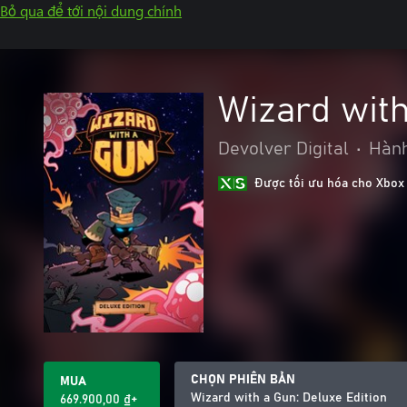
Bỏ qua để tới nội dung chính
Wizard with
Devolver Digital
•
Hành
Được tối ưu hóa cho Xbox
CHỌN PHIÊN BẢN
MUA
Wizard with a Gun: Deluxe Edition
669.900,00 ₫+