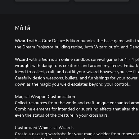
Mô tả
Wizard with a Gun: Deluxe Edition bundles the base game with t
the Dream Projector building recipe, Arch Wizard outfit, and Dand
Wizard with a Gun is an online sandbox survival game for 1 - 4 pl
wrought with dangerous creatures and arcane mysteries. Embark 
friend to collect, craft, and outfit your wizard however you see fi
Carefully design weapons, bullets, and furnishings for your tower 
down as the magic you wield escalates beyond your control...
Magical Weapon Customization
Collect resources from the world and craft unique enchanted amm
Combine elements for intended or suprising effects that alter the sh
even the status of the creature in your crosshairs.
Customized Whimsical Wizards
Create a dazzling wardrobe for your magic wielder from robes and