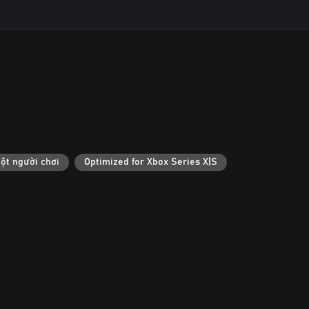
ột người chơi
Optimized for Xbox Series X|S