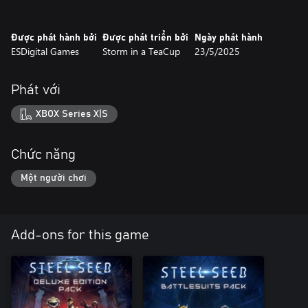
- Steel Seed – Digital Artbook
Được phát hành bởi
Được phát triển bởi
Ngày phát hành
Go behind the scenes and explore Steel Seed’s artistic vision.
ESDigital Games
Storm in a TeaCup
23/5/2025
Discover early concept art, character designs, and detailed
environments that bring this sci-fi world to life.
Phát với
XBOX Series X|S
Chức năng
Một người chơi
Add-ons for this game