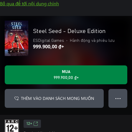
Bỏ qua để tới nội dung chính
Steel Seed - Deluxe Edition
ESDigital Games
•
Hành động và phiêu lưu
999.900,00 ₫+
MUA
999.900,00 ₫+
THÊM VÀO DANH SÁCH MONG MUỐN
● ● ●
12+