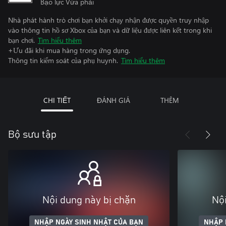
Bạo lực Vừa phải
Nhà phát hành trò chơi bạn khởi chạy nhận được quyền truy nhập
vào thông tin hồ sơ Xbox của bạn và dữ liệu được liên kết trong khi
bạn chơi.
Tìm hiểu thêm
+Ưu đãi khi mua hàng trong ứng dụng.
Thông tin kiểm soát của phụ huynh.
Tìm hiểu thêm
CHI TIẾT
ĐÁNH GIÁ
THÊM
Bộ sưu tập
Nội dung này bị chặn
Nội
NHẬP NGÀY SINH NHẬT CỦA BẠN
NHẬP 