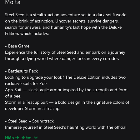
Mô tả
Steel Seed is a stealth-action adventure set in a dark sci-fi world
on the brink of extinction. Uncover secrets, survive dangers,
search for answers, and humanity’s last hope with the Deluxe
Edition, which includes:
- Base Game
Experience the full story of Steel Seed and embark on a journey
through a dying world where danger lurks in every corridor.
- Battlesuits Pack
Looking to upgrade your look? The Deluxe Edition includes two
exclusive suits for Zoe:
Apis Suit — sleek, agile armor inspired by the strength and form
of a bee.
Storm in a Teacup Suit — a bold design in the signature colors of
developer Storm in a Teacup.
- Steel Seed – Soundtrack
Immerse yourself in Steel Seed’s haunting world with the official
soundtrack, composed and produced by Andrea Remini. All
Hiển thị thêm
tracks are available in MP3 format.