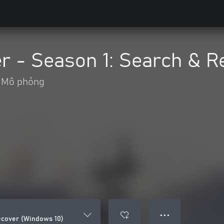
 - Season 1: Search & R
Mô phỏng
● ● ●
ecover (Windows 10)