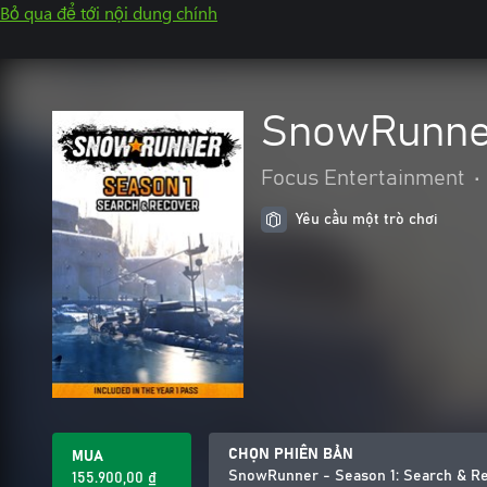
Bỏ qua để tới nội dung chính
SnowRunner
Focus Entertainment
•
Yêu cầu một trò chơi
CHỌN PHIÊN BẢN
MUA
SnowRunner - Season 1: Search & R
155.900,00 ₫