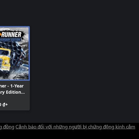
er - 1-Year
ry Edition
 10)
0 ₫+
g đồng
Cảnh báo đối với những người bị chứng động kinh cảm