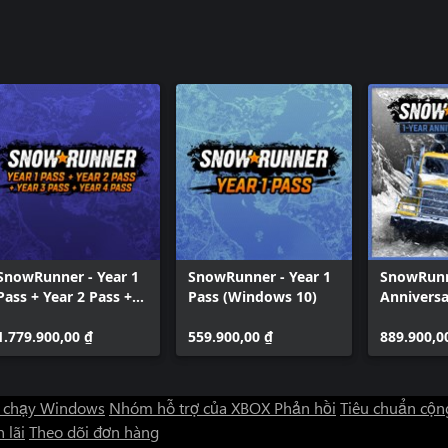
SnowRunner - Year 1
SnowRunner - Year 1
SnowRunn
Pass + Year 2 Pass +
Pass (Windows 10)
Anniversa
Year 3 Pass + Year 4
(Windows
Pass
1.779.900,00 ₫
559.900,00 ₫
889.900,0
 chạy Windows
Nhóm hỗ trợ của XBOX
Phản hồi
Tiêu chuẩn cộn
 lãi
Theo dõi đơn hàng