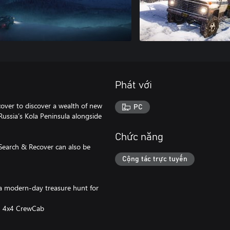
Phát với
ver to discover a wealth of new
PC
ussia’s Kola Peninsula alongside
Chức năng
Search & Recover can also be
Cộng tác trực tuyến
 a modern-day treasure hunt for
50 4x4 CrewCab