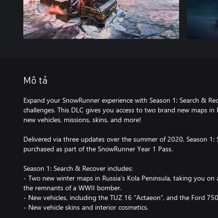
Mô tả
Expand your SnowRunner experience with Season 1: Search & Reco
challenges. This DLC gives you access to two brand new maps in R
new vehicles, missions, skins, and more!
Delivered via three updates over the summer of 2020, Season 1: 
purchased as part of the SnowRunner Year 1 Pass.
Season 1: Search & Recover includes:
- Two new winter maps in Russia’s Kola Peninsula, taking you on
the remnants of a WWII bomber.
- New vehicles, including the TUZ 16 “Actaeon”, and the Ford 7
- New vehicle skins and interior cosmetics.