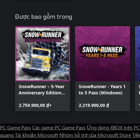
Được bao gồm trong
SnowRunner – 5-Year
SnowRunner - Years 1
Anniversary Edition
to 5 Pass (Windows)
(Windows)
2.759.900,00 ₫+
2.219.900,00 ₫
PC Game Pass
Các game PC Game Pass
Ứng dụng XBOX trên PC
quang
Tài khoản Microsoft
Nhóm hỗ trợ của Microsoft Store
Tiền