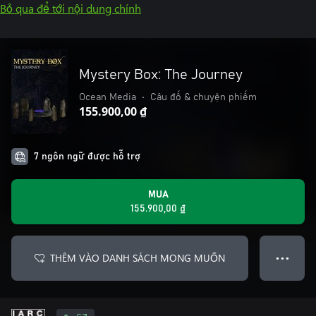
Bỏ qua để tới nội dung chính
Mystery Box: The Journey
Ocean Media
•
Câu đố & chuyện phiếm
155.900,00 ₫
7 ngôn ngữ được hỗ trợ
MUA
155.900,00 ₫
THÊM VÀO DANH SÁCH MONG MUỐN
● ● ●