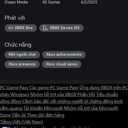
Ocean Media
XS Games
4/2/2025
Phát với
XBOX One
XBOX Series X|S
Chức năng
Một người chơi
Xbox achievements
Xbox presence
Xbox cloud saves
PC Game Pass
Các game PC Game Pass
Ứng dụng XBOX trên PC
chạy Windows
Nhóm hỗ trợ của XBOX
Phản hồi
Tiêu chuẩn
cộng đồng
Cảnh báo đối với những người bị chứng động kinh
cảm quang
Tài khoản Microsoft
Nhóm hỗ trợ của Microsoft
Store
Tiền lãi
Theo dõi đơn hàng
Tiếng Việt (Việt Nam)