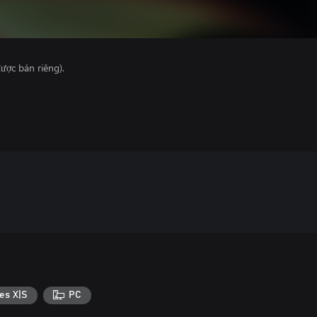
ược bán riêng).
es X|S
PC