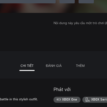
Nội dung này yêu cầu một trò chơi (đ
CHI TIẾT
ĐÁNH GIÁ
THÊM
Phát với
attle in this stylish outfit.
XBOX One
XBOX Seri