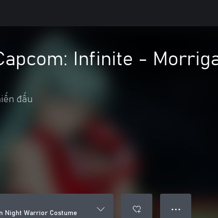
Capcom: Infinite - Morrig
iến đấu
● ● ●
gan Night Warrior Costume