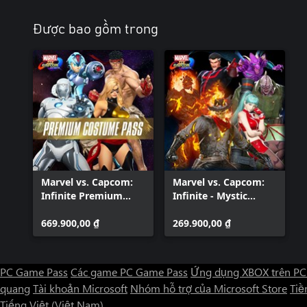
Được bao gồm trong
Marvel vs. Capcom:
Marvel vs. Capcom:
Infinite Premium
Infinite - Mystic
Costume Pass
Masters Costume
669.900,00 ₫
Pack
269.900,00 ₫
PC Game Pass
Các game PC Game Pass
Ứng dụng XBOX trên PC
quang
Tài khoản Microsoft
Nhóm hỗ trợ của Microsoft Store
Tiền
Tiếng Việt (Việt Nam)