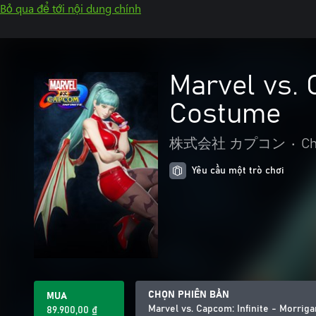
Bỏ qua để tới nội dung chính
Marvel vs. 
Costume
株式会社 カプコン
•
Ch
Yêu cầu một trò chơi
CHỌN PHIÊN BẢN
MUA
Marvel vs. Capcom: Infinite - Morri
89.900,00 ₫