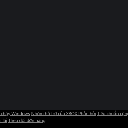
 chạy Windows
Nhóm hỗ trợ của XBOX
Phản hồi
Tiêu chuẩn cộn
 lãi
Theo dõi đơn hàng