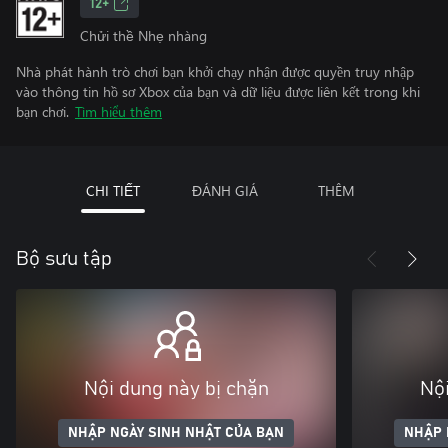
12+
Chửi thề Nhẹ nhàng
Nhà phát hành trò chơi bạn khởi chạy nhận được quyền truy nhập
vào thông tin hồ sơ Xbox của bạn và dữ liệu được liên kết trong khi
bạn chơi.
Tìm hiểu thêm
CHI TIẾT
ĐÁNH GIÁ
THÊM
Bộ sưu tập
Nội dung này bị chặn
Nội
NHẬP NGÀY SINH NHẬT CỦA BẠN
NHẬP 