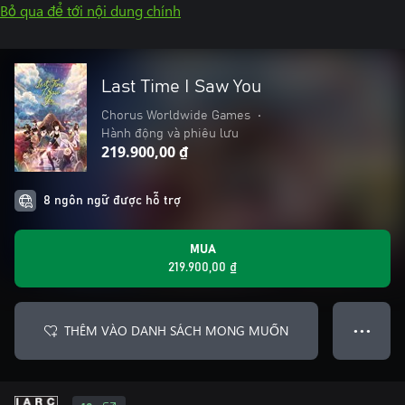
Bỏ qua để tới nội dung chính
Last Time I Saw You
Chorus Worldwide Games
•
Hành động và phiêu lưu
219.900,00 ₫
8 ngôn ngữ được hỗ trợ
MUA
219.900,00 ₫
THÊM VÀO DANH SÁCH MONG MUỐN
● ● ●