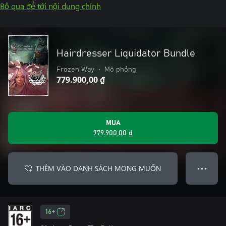
Bỏ qua để tới nội dung chính
Hairdresser Liquidator Bundle
Frozen Way
•
Mô phỏng
779.900,00 ₫
MUA
779.900,00 ₫
THÊM VÀO DANH SÁCH MONG MUỐN
● ● ●
16+