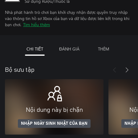
Sử dụng Rượu/Thuốc lá
Nhà phát hành trò chơi bạn khởi chạy nhận được quyền truy nhập
vào thông tin hồ sơ Xbox của bạn và dữ liệu được liên kết trong khi
bạn chơi.
Tìm hiểu thêm
CHI TIẾT
ĐÁNH GIÁ
THÊM
Bộ sưu tập
Nội dung này bị chặn
Nội
NHẬP NGÀY SINH NHẬT CỦA BẠN
NHẬP 