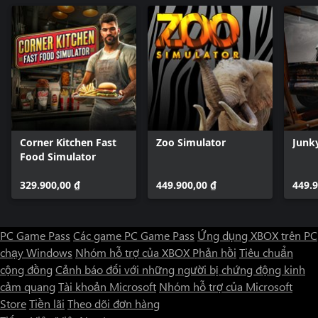
Corner Kitchen Fast
Zoo Simulator
Junk
Food Simulator
329.900,00 ₫
449.900,00 ₫
449.9
PC Game Pass
Các game PC Game Pass
Ứng dụng XBOX trên PC
chạy Windows
Nhóm hỗ trợ của XBOX
Phản hồi
Tiêu chuẩn
cộng đồng
Cảnh báo đối với những người bị chứng động kinh
cảm quang
Tài khoản Microsoft
Nhóm hỗ trợ của Microsoft
Store
Tiền lãi
Theo dõi đơn hàng