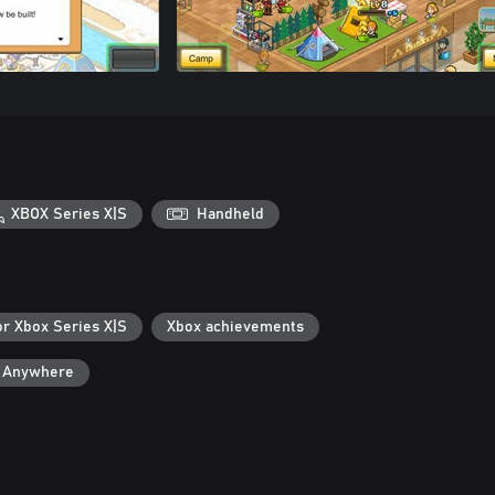
XBOX Series X|S
Handheld
or Xbox Series X|S
Xbox achievements
y Anywhere