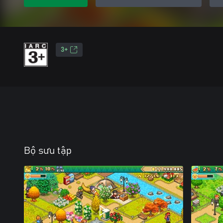
3+
Bộ sưu tập