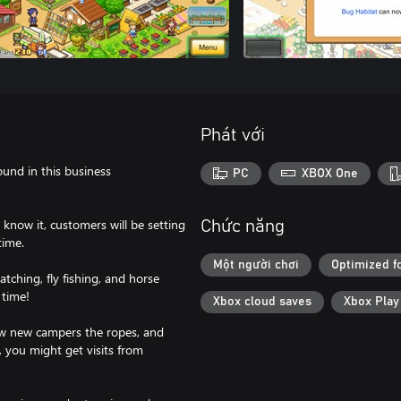
Phát với
und in this business
PC
XBOX One
 know it, customers will be setting
Chức năng
time.
Một người chơi
Optimized f
watching, fly fishing, and horse
 time!
Xbox cloud saves
Xbox Pla
w new campers the ropes, and
, you might get visits from