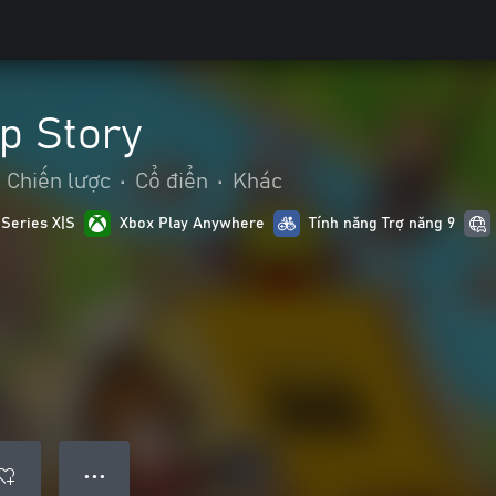
p Story
Chiến lược
•
Cổ điển
•
Khác
 Series X|S
Xbox Play Anywhere
Tính năng Trợ năng 9
● ● ●