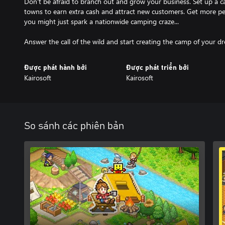
Don't be afraid to branch out and grow your business. Set up a 
towns to earn extra cash and attract new customers. Get more pe
you might just spark a nationwide camping craze...
Được phát hành bởi
Được phát triển bởi
Kairosoft
Kairosoft
So sánh các phiên bản