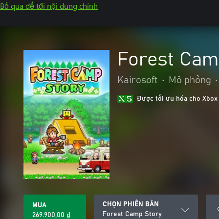
Bỏ qua để tới nội dung chính
Forest Cam
Kairosoft
•
Mô phỏng
•
Được tối ưu hóa cho Xbox
CHỌN PHIÊN BẢN
MUA
Forest Camp Story
269.900,00 ₫