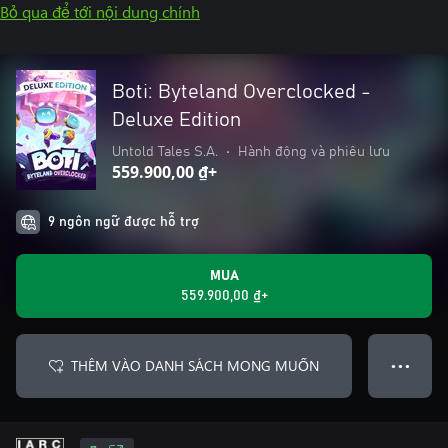
Bỏ qua để tới nội dung chính
Boti: Byteland Overclocked -
Deluxe Edition
Untold Tales S.A.
•
Hành động và phiêu lưu
559.900,00 ₫+
9 ngôn ngữ được hỗ trợ
MUA
559.900,00 ₫+
THÊM VÀO DANH SÁCH MONG MUỐN
● ● ●