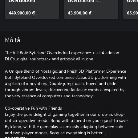
Overclocked
Overclocked -
Over
Artbook
Soun
449.900,00 ₫+
43.900,00 ₫
65.90
Mô tả
The full Boti: Byteland Overclocked experience + all 4 add-on
DLCs, digital soundtrack and artbook all in one.
A Unique Blend of Nostalgic and Fresh 3D Platformer Experience
Boti: Byteland Overclocked combines classic 3D platforming with
a splash of innovation. Double jump, dash, hover, and glide
through vibrant levels, discovering fantastic combos inspired by
the very essence of computers and technology.
Co-operative Fun with Friends
Enjoy the pure delight of gaming together in our drop-in, drop-
out co-operative mode. Bond with a friend on your quest to save
Byteland, with the gameplay seamlessly adapting between solo
and two-player modes. Because everything is better…