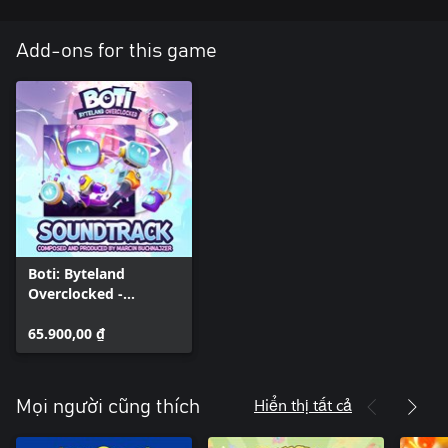
on DLCs . We’ve got dino vs robot battles, expansive Winter and
Halloween add-on maps, and hovercraft races.
Add-ons for this game
Boti: Byteland
Overclocked -
Soundtrack
65.900,00 ₫
Hiển thị tất cả
Mọi người cũng thích