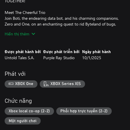
TOGETHER!
Meet The Cheerful Trio
Join Boti, the endearing data bot, and his charming companions,
Zero and One, on an enchanting quest to rid Byteland of bugs,
viruses, and glitches. Their cute, quirky dialogues will make you
Hiển thị thêm
chuckle.
Uncover creative gameplay features
Được phát hành bởi
Được phát triển bởi
Ngày phát hành
Experience a neat twist on classic platforming. Master creative
Untold Tales S.A.
Purple Ray Studio
10/1/2025
arcade elements, such as rhythm-driven musical slides and
magnetic gameplay, to explore and conquer challenges like never
before.
Phát với
Vibrant, colorful world inspired by computers and technology
XBOX One
XBOX Series X|S
Dive into Byteland, exploring the secrets of a cyber-world
inspired by computers and technology both new and old. You’ll
find a plethora of collectibles and data to assemble and relocate
Chức năng
to their proper places inside the byte-tastic world of Boti!
Xbox local co-op (2-2)
Phối hợp trực tuyến (2-2)
All add-on DLCs and extras included
Một người chơi
Grab the full digital artbook and soundtrack alongside all 4 add-