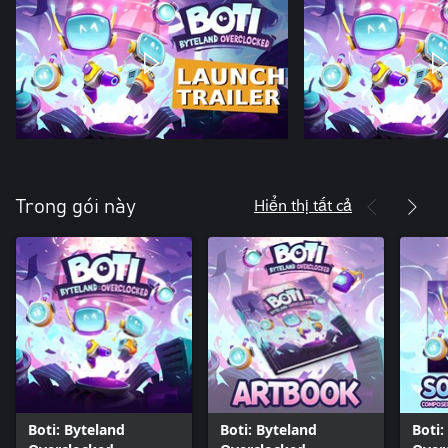
Hiển thị tất cả
Trong gói này
Boti: Byteland
Boti: Byteland
Boti: