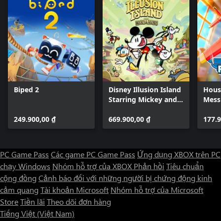
Biped 2
Disney Illusion Island
House
Starring Mickey and
Mess
Friends
249.900,00 ₫
669.900,00 ₫
177.9
PC Game Pass
Các game PC Game Pass
Ứng dụng XBOX trên PC
chạy Windows
Nhóm hỗ trợ của XBOX
Phản hồi
Tiêu chuẩn
cộng đồng
Cảnh báo đối với những người bị chứng động kinh
cảm quang
Tài khoản Microsoft
Nhóm hỗ trợ của Microsoft
Store
Tiền lãi
Theo dõi đơn hàng
Tiếng Việt (Việt Nam)