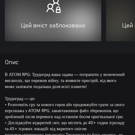
Цей вміст заблоковано
Цей 
Опис
В АТОМ RPG: Трудоград ваша задача — потрапити у величезний
мегаполіс, що пережив війну, та виявити пристрій, від якого
може залежати подальша доля всієї планети!
Трудоград — це:
• Розпочніть гру за нового героя або продовжуйте грати за свого
персонажа з ATOM RPG, завантаживши файл збереження, що
зроблений після перемоги над останнім босом оригінальної гри;
• Досліджуйте відкритий світ, що містить до 40+ годин ігроладу
та 45+ ігрових локацій: від вкритого снігом
постапокаліптичного мегаполіса Трудограда та його околиць, до