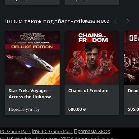
Показати все
Іншим також подобається
Star Trek: Voyager -
Chains of Freedom
Dead
Across the Unknown
Deluxe Edition
Переглянути гру
680,00 ₴
505,0
PC Game Pass
Ігри PC Game Pass
Програма XBOX
на ПК Windows
Підтримка XBOX
Зворотний зв’язок