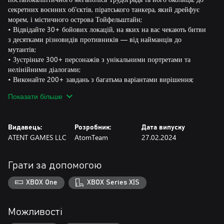
секретних воєнних об'єктів, піратського танкера, який дрейфує
морем, і містичного острова Тойфельштайн;
• Відвідайте 30+ бойових локацій, на яких на вас чекають битви
з десятками різновидів противників — від найманців до
мутантів;
• Зустріньте 300+ персонажів з унікальними портретами та
нелінійними діалогами;
• Виконайте 200+ завдань з багатьма варіантами вирішення;
• Спробуйте повністю озвучені текстові квести з розгалуженими
Показати більше
сюжетами та унікальним візуальним оформленням;
• Знайдіть та модифікуйте на свій смак 100+ видів
різноманітної зброї;
Видавець:
Розробник:
Дата випуску
• Жахайте ворогів за допомогою трьох різновидів самохідних
ATENT GAMES LLC
AtomTeam
27.02.2024
броньованих екзоскелетів радянського виробництва, з опціями
для подальшої модифікації та спеціалізації.
Грати за допомогою
І багато іншого!
XBOX One
XBOX Series X|S
Можливості