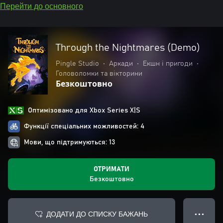
Перейти до основного
Through the Nightmares (Demo)
Pingle Studio
•
Аркади
•
Екшн і пригоди
•
Головоломки та вікторини
Безкоштовно
Оптимізовано для Xbox Series X|S
Функції спеціальних можливостей: 4
Мови, що підтримуються: 13
ОТРИМАТИ
Безкоштовно
ДОДАТИ ДО СПИСКУ БАЖАНЬ
● ● ●