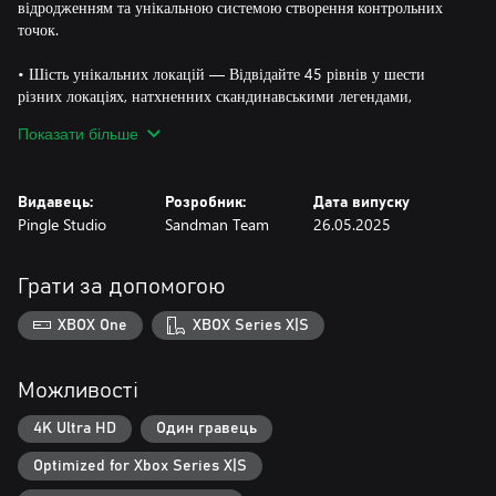
відродженням та унікальною системою створення контрольних
точок.
• Шість унікальних локацій — Відвідайте 45 рівнів у шести
різних локаціях, натхненних скандинавськими легендами,
американськими передмістями та середньовічними руїнами.
Показати більше
• Живі сновидіння — Використовуйте чарівні здібності Піщаної
Людини, щоб взаємодіяти з об’єктами на рівні, знайти всі
Видавець:
Розробник:
Дата випуску
секрети та пройти кожне випробування.
Pingle Studio
Sandman Team
26.05.2025
• Таємниці ночі — Зберіть втрачені речі викрадених дітей,
дізнайтеся про їхнє минуле та складіть докупи правду про
Грати за допомогою
Морфея.
XBOX One
XBOX Series X|S
• Велетенські жахіття — На вас полюватимуть гігантські
створіння, що причаїлися в глибинах снів. Тікайте від їхніх
пазурів… або прийміть швидку смерть.
Можливості
• Художній стиль та музика — Світ кошмарів оживає завдяки
4K Ultra HD
Один гравець
атмосферному низькополігональному стилю та оригінальному
Optimized for Xbox Series X|S
музичному супроводу.