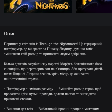
Опис
Пориньте у світ снів із Through the Nightmares! Це гардкорний
платформер, де ви граєте за Піщану Людину, дух, що вміє
змінювати свій розмір та приносить людям добрі сни.
Кілька дітлахів загубилися у царстві Морфея, божевільного бога
сновидінь, що перетворив сон на в’язницю. Аби врятувати дітей,
шлях Піщаної Людини лежить крізь місце, де оживають
найпотаємніші страхи…
• Платформер зі зміною розміру — Змінюйте розмір героя, щоб
пролазити крізь вузькі проходи, долати пастки та знаходити
приховані стежки.
• Виклики для всіх — Вибагливий ігровий процес з миттєвим