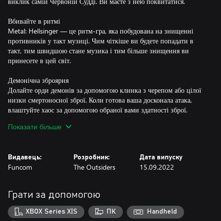
виклик самій Червоній Судді. Ви маєте з нею поквитатися.
Вбивайте в ритмі
Metal: Hellsinger — це ритм-гра, яка побудована на знищенні
противників у такт музиці. Чим чіткіше ви будете попадати в
такт, тим швидшою стане музика і тим більше знищення ви
принесете в цей світ.
Демонічна зброярня
Долайте орди демонів за допомогою клинка з черепом або цілої
низки смертоносної зброї. Коли готова ваша досконала атака,
влаштуйте хаос за допомогою обраної вами здатності зброї.
Показати більше
Режим «Орда»
Увійдіть в ігровий режим «Левіафан», де ви повинні подолати
дедалі складніші хвилі демонів на пекельних аренах. У міру
Видавець:
Розробник:
Дата випуску
проходження приймайте жорстокі рішення про те, які
Funcom
The Outsiders
15.09.2022
покращення вибрати, та перетворіть себе на справжню машину
смерті, що трясе головою в такт музиці.
Грати за допомогою
Оригінальний саундтрек, відзначений багатьма нагородами
Кожен трек був створений спеціально для гри зусиллями
XBOX Series X|S
ПК
Handheld
композиторів Two Feathers та голосами ікон рок-музики, такими