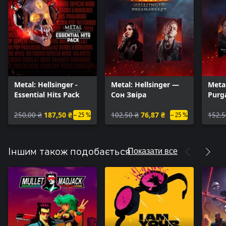
Metal: Hellsinger -
Metal: Hellsinger —
Metal
Essential Hits Pack
Сон Звіра
Purg
250,00 ₴
187,50 ₴
102,50 ₴
76,87 ₴
152,5
– 25 %
– 25 %
Показати все
Іншим також подобається