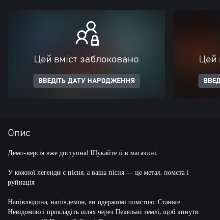
Цей вміст заблоковано
Цей 
ВВЕДІТЬ ДАТУ НАРОДЖЕННЯ
ВВЕД
Опис
Демо-версія вже доступна! Шукайте її в магазині.
У кожної легенди є пісня, а ваша пісня — це метал, помста і
руйнація
Напівлюдина, напівдемон, ви одержимі помстою. Станьте
Невідомою і прокладіть шлях через Пекельні землі, щоб кинути