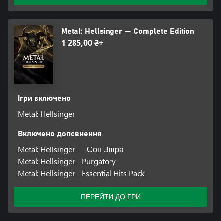
Закон DMCA й інформація про авторські права:
Ми повністю володіємо піснями, оскільки вони спеціально
Metal: Hellsinger — Complete Edition
написані, спродюсовані і виконані для гри. Зі свого боку ми
1 285,00 ₴+
зробили усе необхідне, щоб вберегти вас від скарг на їх публічне
використання.
Ігри включено
Metal: Hellsinger
Включено доповнення
Metal: Hellsinger — Сон Звіра
Metal: Hellsinger - Purgatory
Metal: Hellsinger - Essential Hits Pack
ПЕРЕЙТИ ДО ГРИ