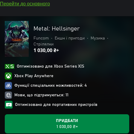
Перейти до основного
Metal: Hellsinger
Funcom
•
Екшн і пригоди
•
Музика
•
Стрілялки
1 030,00 ₴+
Оптимізовано для Xbox Series X|S
Xbox Play Anywhere
Функції спеціальних можливостей: 4
Мови, що підтримуються: 11
Оптимізовано для портативних пристроїв
ПРИДБАТИ
1 030,00 ₴+