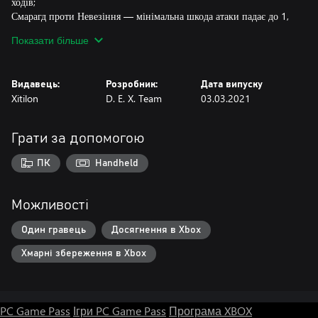
ходів;
Смарагд проти Невезіння — мінімальна шкода атаки падає до 1,
замість звичайних 50% від поточної Сили;
Показати більше
Синя іскра проти Книголипу — книжка прилипає до рук і в
цьому стані неможливо атакувати;
Знак проти всього, крім Книлогипа.
Видавець:
Розробник:
Дата випуску
Xitilon
D. E. X. Team
03.03.2021
ЗАКЛИНАННЯ
Сітка запобігає атаці ворога й триває від 0 до 3 ходів. 1 одиниця
Грати за допомогою
Інтелекту;
Вогняна куля — зрозуміло що. 2 одиниці Інтелекту;
ПК
Handheld
РОЗУМ миттєво вбиває ворога, якщо його Інтелект менше
вашого. Інакше — миттєвий програш. Це заклинання нічого не
витрачає.
Можливості
Один гравець
Досягнення в Xbox
Хмарні збереження в Xbox
PC Game Pass
Ігри PC Game Pass
Програма XBOX