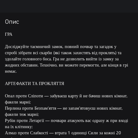
Опис
ГРА
Досліджуйте таємничий замок, повний почвар та загадок у
спробі зібрати всі скарби (які також захистять від проклять) та
здолайте головного боса. Гра не дозволить вийти із замку за
жодних обставин. Технічно, ви можете перемогти, але кінця в грі
немає.
АРТЕФАКТИ ТА ПРОКЛЯТТЯ
Опал проти Сліпоти — забуваєш карту й не бачиш нових кімнат,
факели марні;
Перлина проти Безпам’яття — не запам'ятовуєш нових кімнат,
факели теж марні;
Рубін проти Летаргії — почвари атакують вас одразу ж при вході
на їх клітинку;
Алмаз проти Слабкості — втрата 1 одиниці Сили за кожні 20