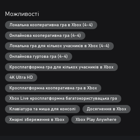
гра підтримує до чотирьох гравців. Ця кооперативна гра
призначена для всіх поколінь - від дітей до бабусь і дідусів, що
Можливості
робить її ідеальною для сім'ї та друзів. Просте в освоєнні
управління гарантує, що гравці різного віку зможуть брати
Локальна кооперативна гра в Xbox (4-4)
участь у грі та отримувати задоволення. І чим більше ви
співпрацюєте, тим веселіше!
Онлайнова кооперативна гра (4-4)
Локальна гра для кількох учасників в Xbox (4-4)
Онлайнова гуртова гра (4-4)
Кросплатформна гра для кількох учасників в Xbox
4K Ultra HD
Кросплатформна кооперативна гра в Xbox
Xbox Live кросплатформна багатокористувацька гра
Клавіатура та миша для консолі
Досягнення в Xbox
Хмарні збереження в Xbox
Xbox Play Anywhere