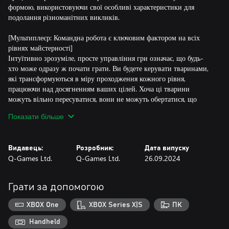
формою, використовуючи свої особливі характеристики для
подолання різноманітних викликів.
[Мультиплеєр: Командна робота є ключовим фактором на всіх
рівнях майстерності]
Інтуїтивно зрозуміле, просте управління гри означає, що будь-
хто може одразу ж почати грати. Ви будете керувати тваринами,
які трансформуються в міру проходження кожного рівня,
працюючи над досягненням ваших цілей. Хоча ці тварини
можуть вільно пересуватися, вони не можуть обертатися, що
зумовлює необхідність командної роботи для вирішення
Показати більше
головоломок. Об'єднайте зусилля, щоб подолати перешкоди і
досягти своїх цілей разом!
Видавець:
Розробник:
Дата випуску
[Насолоджуйтесь грою в Інтернеті! Функція голосу тварин]
Q-Games Ltd.
Q-Games Ltd.
26.09.2024
Просте управління дозволяє тваринам видавати різні звуки в
залежності від ситуації. Завдяки цій унікальній голосовій
системі ви можете насолоджуватися жвавими ігровими сесіями з
Грати за допомогою
віддаленими друзями так, ніби вони знаходяться поруч з вами.
XBOX One
XBOX Series X|S
ПК
[Спільна гра в локальній та онлайн-режимі]
Незалежно від того, чи бажаєте ви грати локально, чи онлайн,
Handheld