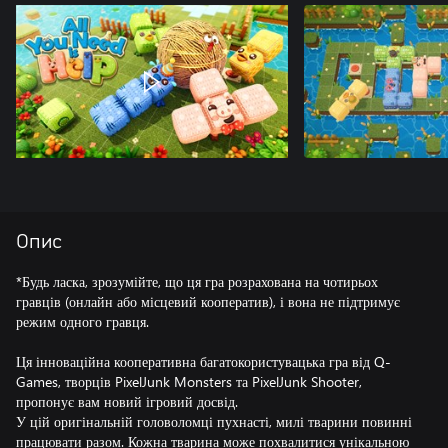
Опис
*Будь ласка, зрозумійте, що ця гра розрахована на чотирьох
гравців (онлайн або місцевий кооператив), і вона не підтримує
режим одного гравця.
Ця інноваційна кооперативна багатокористувацька гра від Q-
Games, творців PixelJunk Monsters та PixelJunk Shooter,
пропонує вам новий ігровий досвід.
У цій оригінальній головоломці пухнасті, милі тварини повинні
працювати разом. Кожна тварина може похвалитися унікальною