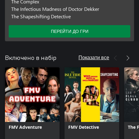
The Complex
The Infectious Madness of Doctor Dekker
The Shapeshifting Detective
ПЕРЕЙТИ ДО ГРИ
Показати все
Включено в набір
FMV Adventure
FMV Detective
The F