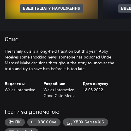
ВВЕДІТЬ ДАТУ НАРОДЖЕННЯ
ВВЕД
Опис
The family quiz is a long-held tradition but this year, Abby
receives some shocking news: someone has poisoned Uncle
Marcus! Make decisions throughout the story to uncover the
truth and try to save him before it is too late.
Видавець:
Розробник:
Дата випуску
Wales Interactive
Wales Interactive,
18.03.2022
Good Gate Media
Грати за допомогою
ПК
XBOX One
XBOX Series X|S