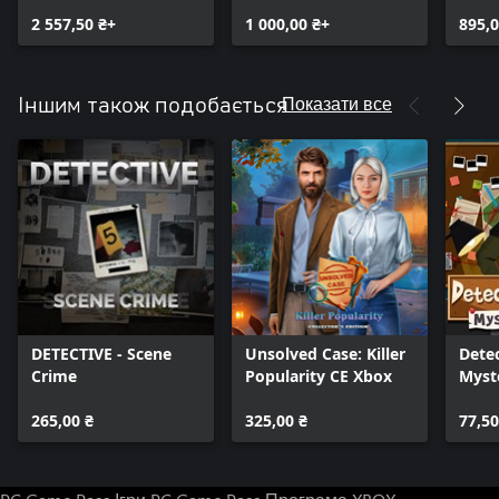
2 557,50 ₴+
1 000,00 ₴+
895,0
Показати все
Іншим також подобається
DETECTIVE - Scene
Unsolved Case: Killer
Detec
Crime
Popularity CE Xbox
Myst
265,00 ₴
325,00 ₴
77,50