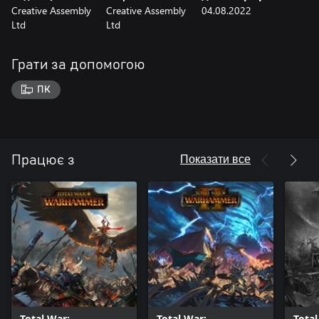
Creative Assembly
Creative Assembly
04.08.2022
Ltd
Ltd
Грати за допомогою
ПК
Показати все
Працює з
Total War:
Total War:
Total