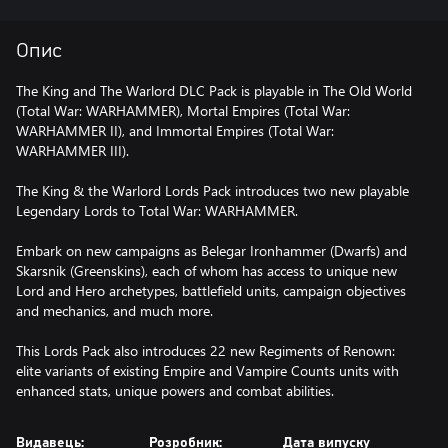
Опис
The King and The Warlord DLC Pack is playable in The Old World
(Total War: WARHAMMER), Mortal Empires (Total War:
WARHAMMER II), and Immortal Empires (Total War:
WARHAMMER III).
The King & the Warlord Lords Pack introduces two new playable
Legendary Lords to Total War: WARHAMMER.
Embark on new campaigns as Belegar Ironhammer (Dwarfs) and
Skarsnik (Greenskins), each of whom has access to unique new
Lord and Hero archetypes, battlefield units, campaign objectives
and mechanics, and much more.
This Lords Pack also introduces 22 new Regiments of Renown:
elite variants of existing Empire and Vampire Counts units with
enhanced stats, unique powers and combat abilities.
Видавець:
Розробник:
Дата випуску